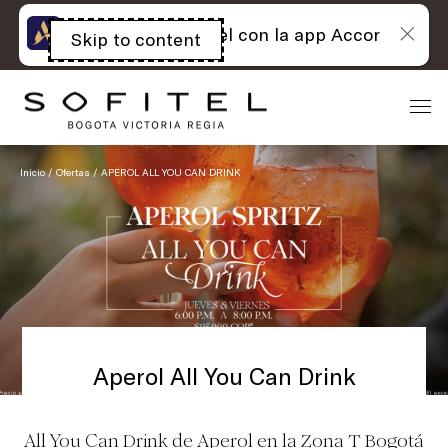
Lo mejor de Sofitel con la app Accor
Skip to content
Open
acessibility
panel
Inicio
Ofertas
APEROL ALL YOU CAN DRINK
Aperol All You Can Drink
All You Can Drink de Aperol en la Zona T Bogotá