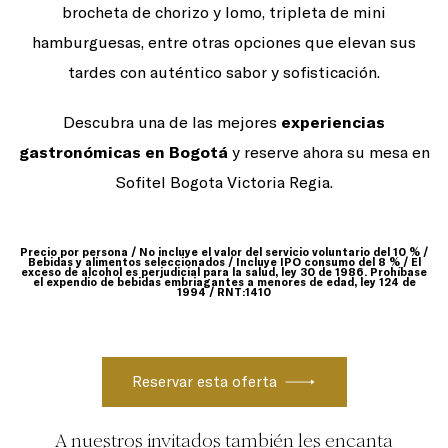
brocheta de chorizo y lomo, tripleta de mini
hamburguesas, entre otras opciones que elevan sus
tardes con auténtico sabor y sofisticación.
Descubra una de las mejores
experiencias
gastronómicas en Bogotá
y reserve ahora su mesa en
Sofitel Bogota Victoria Regia.
Precio por persona / No incluye el valor del servicio voluntario del 10 % /
Bebidas y alimentos seleccionados / Incluye IPO consumo del 8 % / El
exceso de alcohol es perjudicial para la salud, ley 30 de 1986. Prohíbase
el expendio de bebidas embriagantes a menores de edad, ley 124 de
1994 / RNT:1410
A nuestros invitados también les encanta